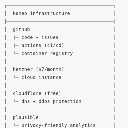
┌─────────────────────────────────────┐

│  kaneo infrastructure               │

├─────────────────────────────────────┤

│  github                             │

│  ├─ code + issues                   │

│  ├─ actions (ci/cd)                 │

│  └─ container registry              │

│                                     │

│  hetzner ($7/month)                 │

│  └─ cloud instance                  │

│                                     │

│  cloudflare (free)                  │

│  └─ dns + ddos protection           │

│                                     │

│  plausible                          │

│  └─ privacy-friendly analytics      │
