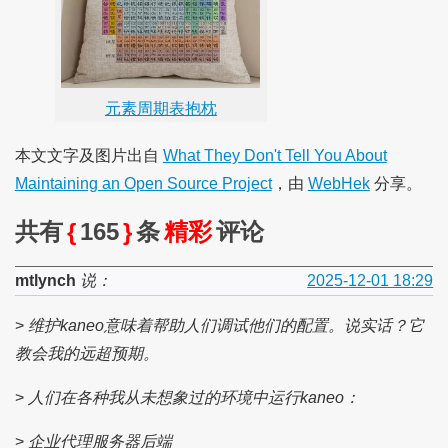
元素周期表抱枕
本文文字及图片出自
What They Don't Tell You About
Maintaining an Open Source Project
，由
WebHek
分享。
共有
{
165
}
条
精彩
评论
mtlynch
说：
2025-12-01 18:29
>
维护kaneo意味着帮助人们调试他们的配置。说实话？它
教会我的远超预期。
>
人们在各种我从未想象过的环境中运行kaneo：
>
企业代理服务器后端