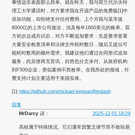
事情远非表面那么简单。就在昨天，我与荷兰代尔夫特
理工大学通话时，对方要求我在开源产品的免费版[1]中
添加功能，却拒绝支付任何费用。上个月我与某市值
8000亿的上市公司接洽，涉及每年1800美元的账单。双
方初步达成共识后，对方不断追加要求：先是要求签署
大量安全检查清单和法律文件耗时数日，随后又提出可
能耗时数周的额外需求。我建议他们通过合同形式追加
服务，此后便再无音讯，自然也分文未付。从政府机构
到F500企业，类似案例不胜枚举。在我所处的领域，付
费支持计划主要适用于美国实体。
[1]:
https://github.com/mickael-kerjean/filestash
回复
MrDarcy
说：
2025-12-01 18:29
高校属于特殊情况。它们通常因繁文缛节而不敢轻易