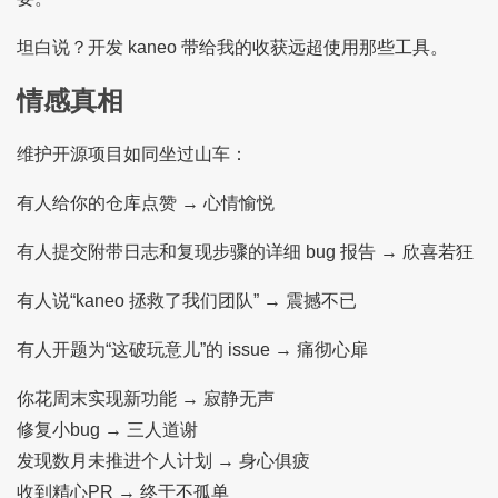
坦白说？开发 kaneo 带给我的收获远超使用那些工具。
情感真相
维护开源项目如同坐过山车：
有人给你的仓库点赞 → 心情愉悦
有人提交附带日志和复现步骤的详细 bug 报告 → 欣喜若狂
有人说“kaneo 拯救了我们团队” → 震撼不已
有人开题为“这破玩意儿”的 issue → 痛彻心扉
你花周末实现新功能 → 寂静无声
修复小bug → 三人道谢
发现数月未推进个人计划 → 身心俱疲
收到精心PR → 终于不孤单