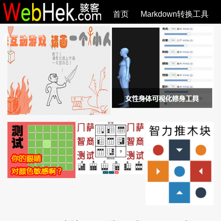
首页
Markdown转换工具
必观作品
SVG教程
SVG手册
关于
全部文章