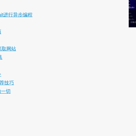
ait进行异步编程
西
r 抓取网站
具
令
两种推荐技巧
的一切