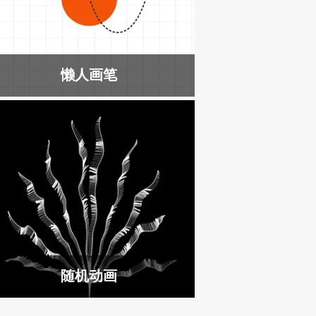
懒人画笔
随机动画