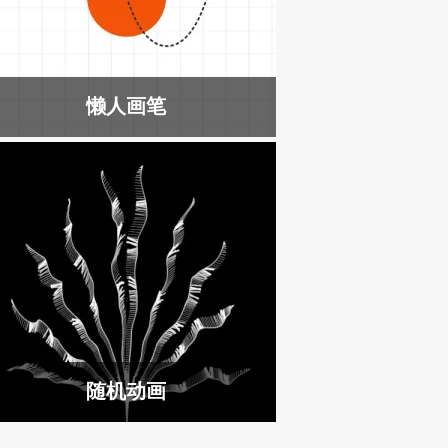
懒人画笔
随机动画