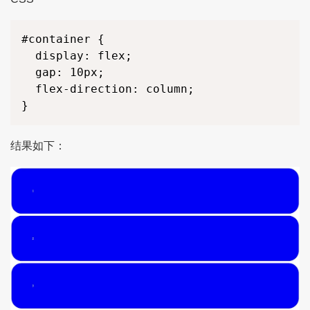
#container {

  display: flex;

  gap: 10px;

  flex-direction: column;

}
结果如下：