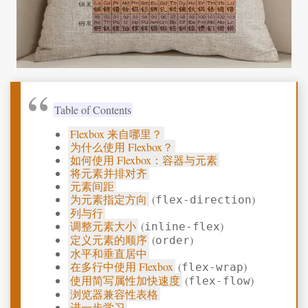
Table of Contents
Flexbox 来自哪里？
为什么使用 Flexbox？
如何使用 Flexbox：容器与元素
将元素并排对齐
元素间距
为元素指定方向
(
)
flex-direction
列与行
调整元素大小
(
)
inline-flex
定义元素的顺序
(
)
order
水平和垂直居中
在多行中使用 Flexbox
(
)
flex-wrap
使用简写属性加快速度
(
)
flex-flow
浏览器兼容性表格
进一步学习