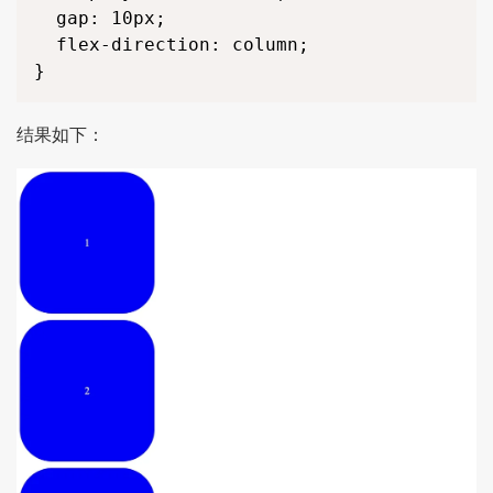
  gap: 10px;

  flex-direction: column;

}
结果如下：