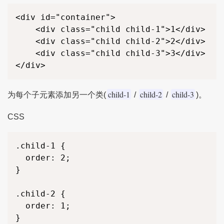
<div id="container">

    <div class="child child-1">1</div>

    <div class="child child-2">2</div>

    <div class="child child-3">3</div>

</div>
child-1
child-2
child-3
为每个子元素添加另一个类(
/
/
)。
CSS
.child-1 {

  order: 2;

}

.child-2 {

  order: 1;

}
