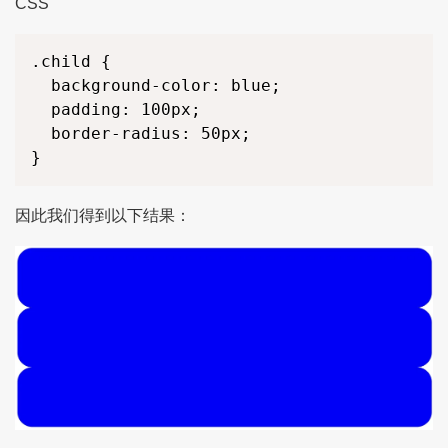
CSS
.child {

  background-color: blue;

  padding: 100px;

  border-radius: 50px;

}
因此我们得到以下结果：