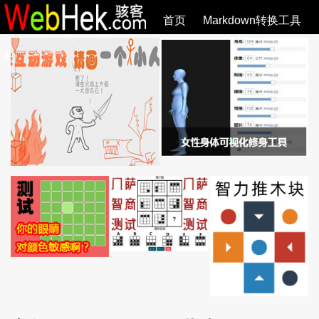
首页
Markdown转换工具
必观作品
SVG教程
SVG手册
关于
全部文章