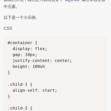
中元素。
以下是一个小示例。
CSS
#container {

  display: flex;

  gap: 10px;

  justify-content: center;

  height: 100vh

}

.child-1 {

  align-self: start;

}

.child-2 {
