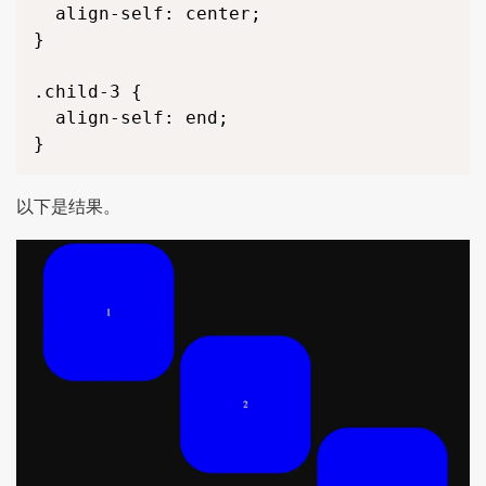
  align-self: center;

}

.child-3 {

  align-self: end;

}
以下是结果。