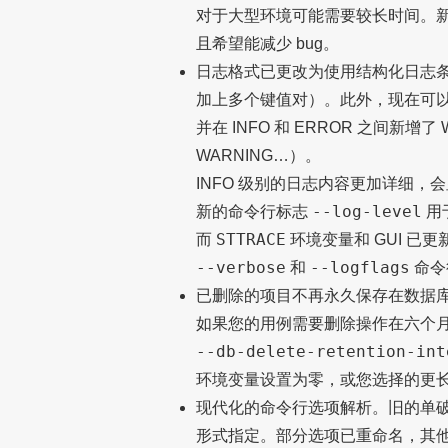
对于大型环境可能需要较长时间。
且希望能减少 bug。
日志格式已更改为使用结构化日志
加上多个键值对）。此外，现在可
并在 INFO 和 ERROR 之间新增
WARNING…）。
INFO 级别的日志内容更加详细，会显
--log-level
新的命令行标志
用
STTRACE
而
环境变量和 GUI 已
--verbose
--logflags
和
命令
已删除的项目不再永久保存在数据
如果您的用例需要删除操作在六个
--db-delete-retention-int
环境变量设置为零，或您选择的更
现代化的命令行选项解析。旧的单
形式指定。部分选项已重命名，其