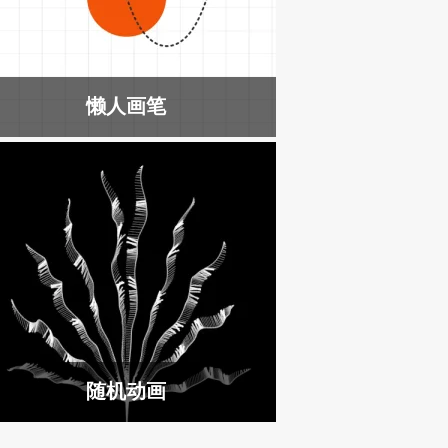
懒人画笔
随机动画