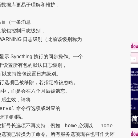
新数据库更易于理解和维护，
条目（一条消息
以按包控制日志级别，
了 WARNING 日志级别（此前该级别称为
示 Syncthing 执行的同步操作。一个
于设置所有包的默认日志级别，
更新以支持按包设置日志级别。
行选项已被移除，若指定将被忽略。
库中，而是会在六个月后被遗忘。
月后生效，请将
erval
命令行选项或对应的
长时间间隔。
简
-home
--home
破折号长选项不再支持，例如
必须以
他选项已转换为子命令。所有服务选项现在也可作为环