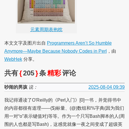
元素周期表抱枕
本文文字及图片出自
Programmers Aren’t So Humble
Anymore—Maybe Because Nobody Codes in Perl
，由
WebHek
分享。
共有
{
205
}
条
精彩
评论
吵闹的男孩
说：
2025-08-04 09:39
我记得通读了O'Reilly的《Perl入门》[0]一书，并觉得书中
的内容都很有道理——($)标量、(@)数组和%字典(因为我们
用一对“o”表示键值对)等等。作为一个只写Bash脚本的人(周
围的人也都是写Bash)，这感觉就像一夜之间变成了超级英