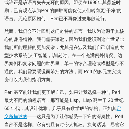
或许正是该语言失去光环的原因。即便在1998年其鼎盛时
期，已有观点认为Perl的臃肿可能促使人们转向更“干净”的
语言。无论原因如何，Perl已不再像过去那般流行。
然而，我仍会不时回到这门奇特的语言，我认为这源于其核
心的谦逊精神。我们需要谦逊，因为我们意识到这个世界比
我们所能理解的更加复杂，尤其是在涉及我们自己创造的大
型技术系统(人工智能，咳咳)时。在一个充满例外情况、边
界案例和复杂问题的世界里，单一的综合理论或模型是行不
通的。我们需要缓慢而笨拙的方法，而 Perl 的多元主义演
变可以为我们指明方向。
Perl 甚至能让我们更了解自己。如果让我选择一种与 Perl
最为不同的编程语言，那可能是 Lisp。Lisp 诞生于 20 世纪
60 年代，其设计优雅，几乎具有数学般的结构。正如其
定
义所描述的
——这只是为了让你感受一下它的深奥性。Perl
当然不是这样。它有机且有时令人抓狂。换句话说，尽管它