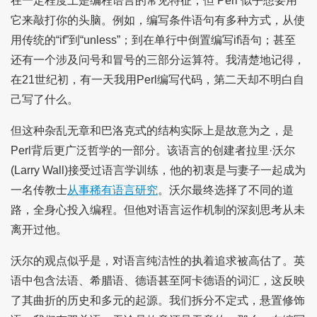
在一定程度上是编程语言的常见特征，但 Perl 似乎想要用
它来敲打你的头脑。例如，编写条件语句有多种方式，从使
用传统的“if”到“unless”；到在单行中倒置编写if语句；甚至
还有一个涉及问号和冒号的三部分运算符。我清楚地记得，
在21世纪初，有一天我用Perl编写代码，第二天却不明白自
己写了什么。
但这种杂乱无章和巴洛克式的结构实际上是故意为之，是
Perl背后更广泛哲学的一部分。该语言的创建者拉里·沃尔
(Larry Wall)接受过语言学训练，他的初衷是与妻子一起成为
一名传教士
从事稀有语言研究
。沃尔最终选择了不同的道
路，全身心投入编程。但他对语言运作机制的深刻思考从未
离开过他。
沃尔的观点似乎是，对语言纯洁性的执着追求被高估了。英
语中包含法语、希腊语、德语甚至阿卡德语的词汇，这反映
了其曲折的历史和多元的起源。我们拆分不定式，悬置修饰