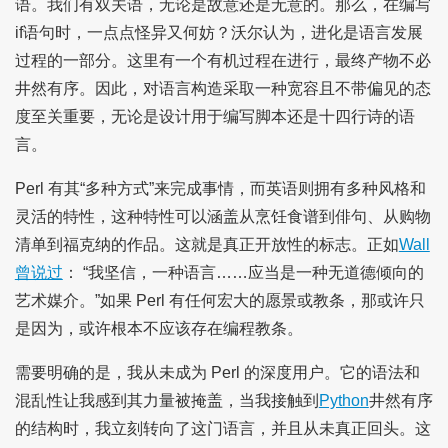
语。我们有双关语，无论是故意还是无意的。那么，在编写
if语句时，一点点怪异又何妨？沃尔认为，进化是语言发展
过程的一部分。这里有一个有机过程在进行，最终产物不必
井然有序。因此，对语言构造采取一种宽容且不带偏见的态
度至关重要，无论是设计用于编写脚本还是十四行诗的语
言。
Perl 有其“多种方式”来完成事情，而英语则拥有多种风格和
灵活的特性，这种特性可以涵盖从烹饪食谱到俳句、从购物
清单到福克纳的作品。这就是真正开放性的标志。正如
Wall
曾说过
： “我坚信，一种语言……应当是一种无道德倾向的
艺术媒介。”如果 Perl 有任何宏大的愿景或教条，那或许只
是因为，或许根本不应该存在编程教条。
需要明确的是，我从未成为 Perl 的深度用户。它的语法和
混乱性让我感到其力量被掩盖，当我接触到
Python
井然有序
的结构时，我立刻转向了这门语言，并且从未真正回头。这