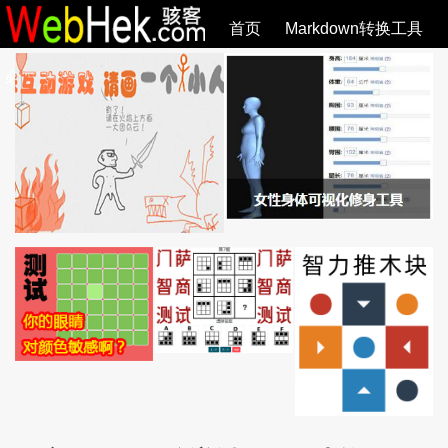
首页
Markdown转换工具
必观作品
SVG教程
SVG手册
关于
全部文章