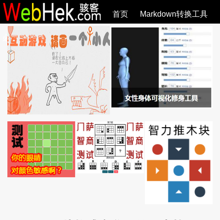
首页
Markdown转换工具
必观作品
SVG教程
SVG手册
关于
全部文章