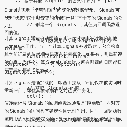
    // 基于其他 Signals 的公式计算的 Signals 

    class Computed<T = unknown> 
Signals 表示一个可能随时间变化的数据单元。 Signals 可
implements Signal<T> {

以是“状态”(仅手动设置的值)或“计算”(基于其他 Signals 的公
        // 创建一个 Signals ，其值为回调函数返
式)。
回的值。

计算 Signals 通过自动跟踪在其评估过程中被读取的其他
        // 回调函数调用时，此 Signals 作为 
Signals 来工作。当一个计算 Signals 被读取时，它会检查
this 值。

其之前记录的依赖项中是否有任何变化，如果有，则重新评
        constructor(cb: (this: 
估自身。当多个计算 Signals 嵌套时，所有跟踪的归因都归
Computed<T>) => T, options?: 
属于最内层的 Signals 。
SignalOptions<T>);

计算 Signals 是懒加载的，即基于拉取：它们仅在被访问时
        // 获取 Signals 的值

重新评估，即使其依赖项在之前已发生变化。
        get(): T;

传递给计算 Signals 的回调函数应通常是“纯函数”，即对其
    }

他 Signals 的访问具有确定性且无副作用。同时，回调函数
被调用的时机是确定性的，这允许在谨慎使用的情况下引入
    // 该命名空间包含“高级”功能，建议框架作者而非
副作用。