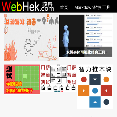
首页
Markdown转换工具
必观作品
SVG教程
SVG手册
关于
全部文章