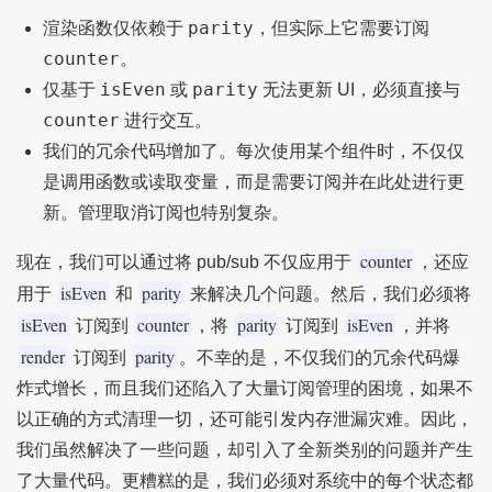
parity
渲染函数仅依赖于
，但实际上它需要订阅
counter
。
isEven
parity
仅基于
或
无法更新 UI，必须直接与
counter
进行交互。
我们的冗余代码增加了。每次使用某个组件时，不仅仅
是调用函数或读取变量，而是需要订阅并在此处进行更
新。管理取消订阅也特别复杂。
counter
现在，我们可以通过将 pub/sub 不仅应用于
，还应
isEven
parity
用于
和
来解决几个问题。然后，我们必须将
isEven
counter
parity
isEven
订阅到
，将
订阅到
，并将
render
parity
订阅到
。不幸的是，不仅我们的冗余代码爆
炸式增长，而且我们还陷入了大量订阅管理的困境，如果不
以正确的方式清理一切，还可能引发内存泄漏灾难。因此，
我们虽然解决了一些问题，却引入了全新类别的问题并产生
了大量代码。更糟糕的是，我们必须对系统中的每个状态都