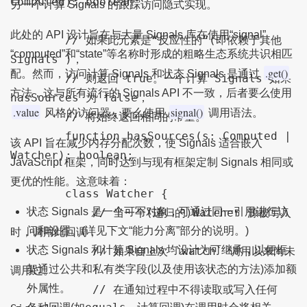
Computed): boolean;

另一个计算 Signals 的跟踪访问隐式实现。
此处的 API 设计旨在与大量 Signals 库在使用“signal”、
        // 如果此元素是“反应性的”(即依赖于其他 
“computed”和“state”等名称时形成的粗略生态系统共识相匹
Signals )，

.get()
配。然而，访问计算 Signals 和状态 Signals 是通过
        // 则返回 true。一个计算 Signals 如果 
方法，这与所有流行的 Signals API 不一致，后者要么使用
hasSources 为 false，

.value
signal()
风格的访问器，要么使用
调用语法。
        // 将始终返回相同的常量。

        function hasSources(s: Computed | 
该 API 旨在减少内存分配次数，使 Signals 适合嵌入
Watcher): boolean;

JavaScript 框架，同时达到与现有框架定制 Signals 相同或
更优的性能。这意味着：
        class Watcher {

状态 Signals 是一个可写对象，可通过同一引用进行访
            // 当一个(递归的)Watcher 源被写入
问和设置。(详见下文“能力分离”部分的说明。)
时，调用此回调，

状态 Signals 和计算 Signals 均设计为可继承，以便框
            // 如果自上次 `watch` 调用以来尚未
架通过公共和私有类字段(以及使用该状态的方法)添加额
调用过。

外属性。
            // 在通知过程中不得读取或写入任何 