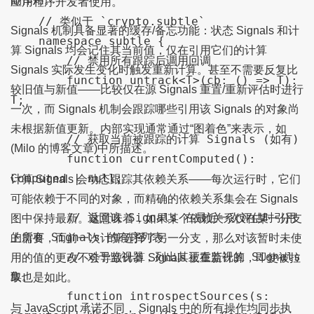
应用程序开发者使用。

    // 类似于 `crypto.subtle`

Signals 机制具备显著的缓存/备忘功能：状态 Signals 和计
    namespace subtle {

算 Signals 均会记住其当前值，仅在引用它们的计算
        // 禁用所有跟踪后调用回调

Signals 实际发生变化时触发重新计算。甚至不需要反复比
        function untrack<T>(cb: () => T): 
较旧值与新值——比较仅在源 Signals 重置/重新评估时进行
T;

一次，而 Signals 机制会跟踪哪些引用该 Signals 的对象尚
未根据新值更新。内部实现通常通过“图着色”来表示，如
        // 获取当前被跟踪的计算 Signals (如有)

(Milo 的博客文章)中所描述。
        function currentComputed(): 
Computed | null;

计算 Signals 会动态跟踪其依赖关系——每次运行时，它们
可能依赖于不同的对象，而精确的依赖关系集会在 Signals
        // 返回该 Signals 在最近一次评估时引用
图中保持最新。这意味着，如果某个依赖关系仅在某一分支
的所有 Signals 的有序列表

上需要，而前一次计算选择了另一分支，那么对该暂时未使
        // 对于监视器，列出其正在监视的 Signals 
用的值的更改不会导致计算 Signals 被重新计算，即使被拉
集。

取也是如此。
        function introspectSources(s: 
与 JavaScript 承诺不同， Signals 中的所有操作均同步执