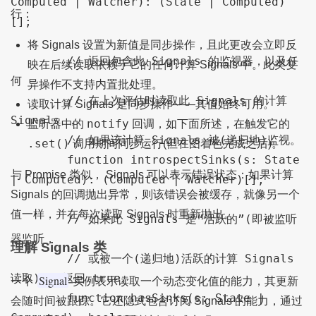
Computed | Watcher): (State | Computed)
行：
[];

将 Signals 设置为新值是同步操作，且此更改会立即反
        // 返回包含此 Signals 的监视器，以及任
映在后续读取依赖于它的任何计算 Signals 中。此类变
何

异操作不支持内置批处理。
        // 在上次评估时读取此 Signals 的计算 
读取计算 Signals 是同步操作——其值始终可用。
Signals ，

notify
监听器中的
回调，如下面所述，在触发它的
        // 如果该计算 Signals 被(递归地)监视。

.set()
调用期间同步运行(但在图着色完成之后)。
        function introspectSinks(s: State 
与 Promise 类似， Signals 可以表示错误状态：如果计算
| Computed): (Computed | Watcher)[];

Signals 的回调抛出异常，则该错误会被缓存，就像另一个
值一样，并在每次读取 Signals 时重新抛出。
        // 如果此 Signals 是“活跃的”(即被监听
器监听，

理解 Signals 类
        // 或被一个(递归地)活跃的计算 Signals 
读取)，则返回 true。

Signal
一个
实例表示读取一个动态变化值的能力，其更新
        function hasSinks(s: State | 
会随时间被跟踪。它还隐式包含订阅 Signals 的能力，通过