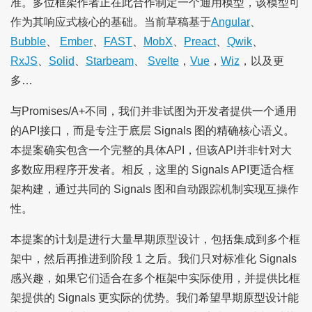
准。多位框架作者正在此合作制定一个通用模型，该模型可
作为其响应式核心的基础。当前草稿基于
Angular
、
Bubble
、
Ember
、
FAST
、
MobX
、
Preact
、
Qwik
、
RxJS
、
Solid
、
Starbeam
、
Svelte
，
Vue
，
Wiz
，以及更
多…
与Promises/A+不同，我们并非试图为开发者提供一个通用
的API接口，而是专注于底层 Signals 图的精确核心语义。
本提案确实包含一个完整的具体API，但该API并非针对大
多数应用程序开发者。相反，这里的 Signals API更适合框
架构建，通过共同的 Signals 图和自动跟踪机制实现互操作
性。
本提案的计划是进行大量早期原型设计，包括集成到多个框
架中，然后再推进到阶段 1 之后。我们只对标准化 Signals
感兴趣，如果它们适合在多个框架中实际使用，并提供比框
架提供的 Signals 更实际的优势。我们希望早期原型设计能