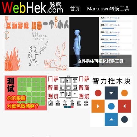
首页
Markdown转换工具
必观作品
SVG教程
SVG手册
关于
全部文章