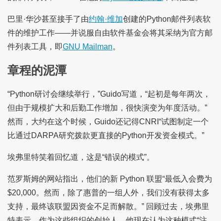
巴里·华沙甚至接手了由
约翰·维加
创建的Python邮件列表软
件的维护工作——并说服自由软件基金会将其采纳为官方邮
件列表工具，即
GNU Mailman
。
章程的泥潭
“Python研讨会继续举行，”Guido写道，“起初是每年两次，
但由于规模扩大和后勤工作增加，很快演变为年度活动。”
然而，大约在这个时候，Guido还记得CNRI“试图制定一个
比通过DARPA研究拨款更直接的Python开发资金模式。”
埃弗里特笑着回忆道，这是“错误的模式”。
范罗斯姆的网站指出，他们的新 Python 联盟“最低入会费为
$20,000。然而，除了惠普的一组人外，我们没有获得太多
支持，最终该联盟因资金不足而解散。” 回顾过去，埃弗里
特表示，作为这些组织的创始人，他现在认为这种模式“注