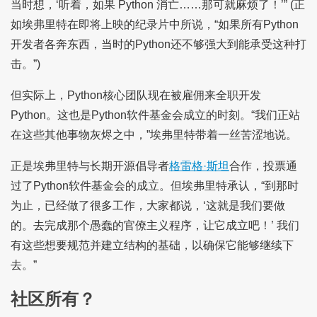
当时想，‘听着，如果 Python 消亡……那可就麻烦了！’” (正
如埃弗里特在即将上映的纪录片中所说，“如果所有Python
开发者各奔东西，当时的Python还不够强大到能承受这种打
击。”)
但实际上，Python核心团队现在被雇佣来全职开发
Python。这也是Python软件基金会成立的时刻。“我们正站
在这些其他事物灰烬之中，”埃弗里特带着一丝苦涩地说。
正是埃弗里特与长期开源倡导者
格雷格·斯坦
合作，投票通
过了Python软件基金会的成立。但埃弗里特承认，“到那时
为止，已经做了很多工作，大家都说，‘这就是我们要做
的。去完成那个愚蠢的官僚主义程序，让它成立吧！’ 我们
有这些想要规范并建立结构的基础，以确保它能够继续下
去。”
社区所有？