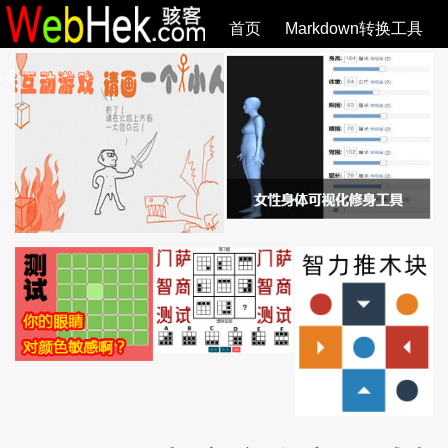
首页
Markdown转换工具
必观作品
SVG教程
SVG手册
关于
全部文章