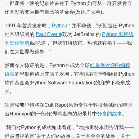
一部即将上映的纪录片讲述了 Python 如何从一群开发者合
作开发演变为拥有自己的基金会(及用户大会)。
1991 年首次发布时，
Python
“ 并不赚钱，”长期担任 Python
社区组织者的
Paul Everitt
(现为 JetBrains 的
Python 和网络
开发倡导者
)回忆道，“但我们相信它。热情就在那里——我
们在为世界做善事。”
然而令人惊讶的是，Python在成为全球
#1最受欢迎的编程
语言
的早期道路上充满了坎坷，它得以在非营利组织Python
软件基金会(Python Software Foundation)的庇护下稳步成
长。
这是埃弗里特将在Cult.Repo(原为专注于科技领域的招聘平
台Honeypot的一部分)即将发布的纪录片中
分享的故事
。
“我们对Python的成功如此着迷，” 埃弗里特本周告诉我——
但被忽视的是“关于人们的故事，关于基金会的故事，关于