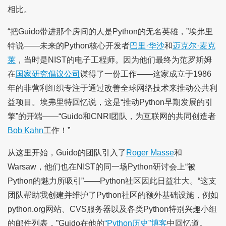
相比。
“把Guido带进那个房间的人是Python的无名英雄，”埃弗里
特说——未来的Python核心开发者
巴里·华沙
和
迈克尔·麦克
莱
，当时是NIST的电子工程师。因为他们最终为范罗斯姆
在
国家研究倡议公司
谋得了一份工作——这家成立于1986
年的非营利组织专注于通过改善全球网络技术来推动公共利
益项目。埃弗里特回忆说，这是“推动Python早期发展的引
擎”的开端——“Guido和CNRI团队，为互联网的共同创造者
Bob Kahn
工作！”
从这里开始，Guido的团队引入了
Roger Masse
和
Warsaw，他们也在NIST的同一场Python研讨会上“被
Python的魅力所吸引”——Python社区因此日益壮大。“这支
团队帮助我创建并维护了Python社区的额外基础设施，例如
python.org网站、CVS服务器以及各类Python特别兴趣小组
的邮件列表，”Guido在他的
“Python历史”博客
中回忆道。