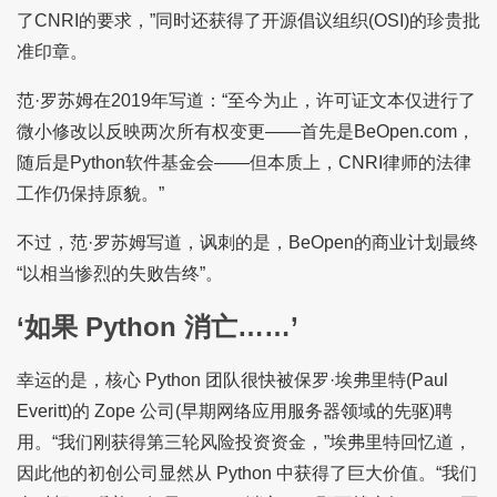
了CNRI的要求，”同时还获得了开源倡议组织(OSI)的珍贵批
准印章。
范·罗苏姆在2019年写道：“至今为止，许可证文本仅进行了
微小修改以反映两次所有权变更——首先是BeOpen.com，
随后是Python软件基金会——但本质上，CNRI律师的法律
工作仍保持原貌。”
不过，范·罗苏姆写道，讽刺的是，BeOpen的商业计划最终
“以相当惨烈的失败告终”。
‘如果 Python 消亡……’
幸运的是，核心 Python 团队很快被保罗·埃弗里特(Paul
Everitt)的 Zope 公司(早期网络应用服务器领域的先驱)聘
用。“我们刚获得第三轮风险投资资金，”埃弗里特回忆道，
因此他的初创公司显然从 Python 中获得了巨大价值。“我们