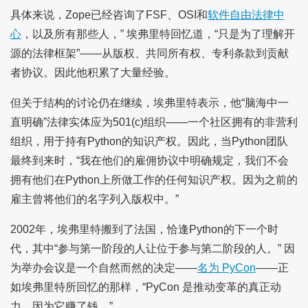
具体来说，Zope已经咨询了FSF、OSI和
软件自由法律中
心
，以及所有那些人，” 埃弗里特回忆道，“只是为了理解开
源的法律框架”——从版权、共同所有权、专利条款到贡献
者协议。因此他积累了大量经验。
但关于结构的讨论仍在继续，埃弗里特表示，他“脑海中一
直明确”法律实体应为501(c)组织——一个社区拥有的非营利
组织，用于持有Python的知识产权。因此，当Python团队
最终到来时，“我在他们的雇佣协议中明确规定，我们不会
拥有他们在Python上所做工作的任何知识产权。因为之前的
雇主曾将他们的名字列入版权中。”
2002年，埃弗里特搬到了法国，恰逢Python的下一个时
代，其中“参与第一阶段的人让位于参与第二阶段的人。” 因
为举办会议是一个自然而然的决定——
名为 PyCon
——正
如埃弗里特所回忆的那样，“PyCon 是推动变革的真正动
力。因为它赚了钱。”