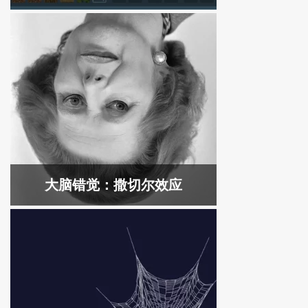
大脑错觉：撒切尔效应