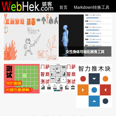
首页
Markdown转换工具
必观作品
SVG教程
SVG手册
关于
全部文章