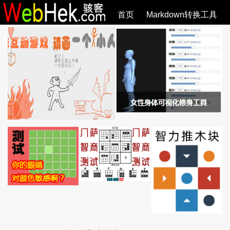
首页
Markdown转换工具
必观作品
SVG教程
SVG手册
关于
全部文章