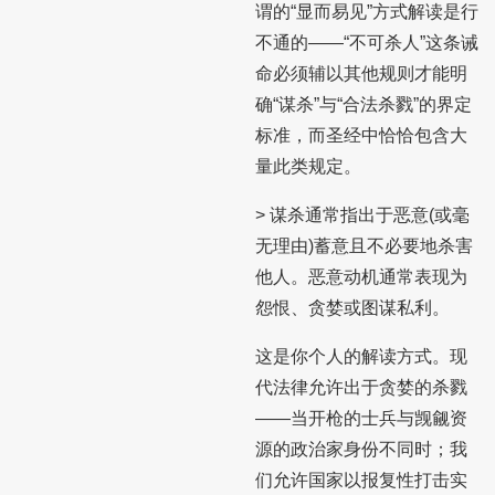
谓的“显而易见”方式解读是行
不通的——“不可杀人”这条诫
命必须辅以其他规则才能明
确“谋杀”与“合法杀戮”的界定
标准，而圣经中恰恰包含大
量此类规定。
> 谋杀通常指出于恶意(或毫
无理由)蓄意且不必要地杀害
他人。恶意动机通常表现为
怨恨、贪婪或图谋私利。
这是你个人的解读方式。现
代法律允许出于贪婪的杀戮
——当开枪的士兵与觊觎资
源的政治家身份不同时；我
们允许国家以报复性打击实