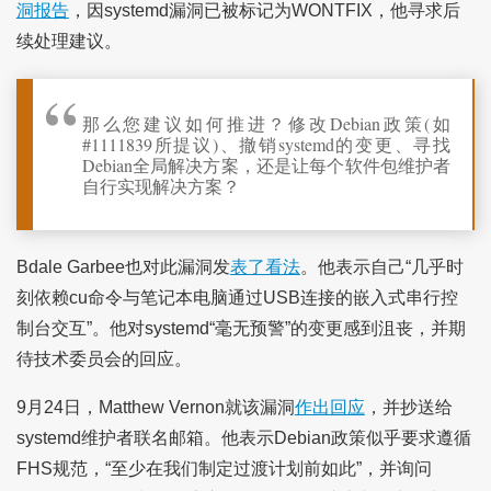
洞报告
，因systemd漏洞已被标记为WONTFIX，他寻求后
续处理建议。
那么您建议如何推进？修改Debian政策(如
#1111839所提议)、撤销systemd的变更、寻找
Debian全局解决方案，还是让每个软件包维护者
自行实现解决方案？
Bdale Garbee也对此漏洞发
表了看法
。他表示自己“几乎时
刻依赖cu命令与笔记本电脑通过USB连接的嵌入式串行控
制台交互”。他对systemd“毫无预警”的变更感到沮丧，并期
待技术委员会的回应。
9月24日，Matthew Vernon就该漏洞
作出回应
，并抄送给
systemd维护者联名邮箱。他表示Debian政策似乎要求遵循
FHS规范，“至少在我们制定过渡计划前如此”，并询问