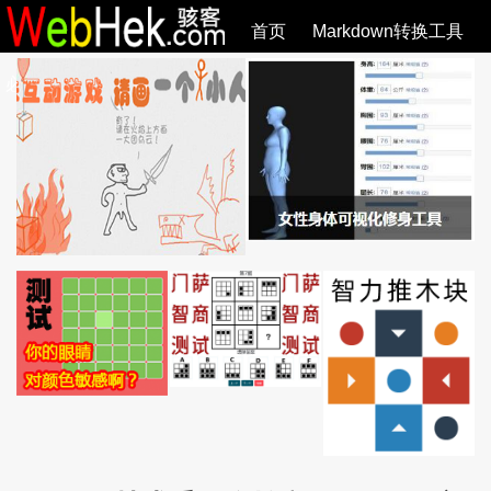
首页
Markdown转换工具
必观作品
SVG教程
SVG手册
关于
全部文章