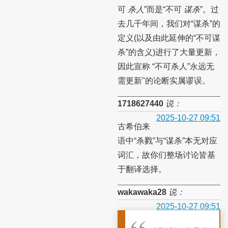
可
杀人
”而是“不可
谋杀
”。过
去几千年间，我们对“谋杀”的
定义(以及由此延伸的“不可谋
杀”的含义)进行了大量更新，
因此宣称 “不可杀人”永远无
需更新"的论断实属谬误。
1718627440
说：
2025-10-27 09:51
古希伯来
语中“杀戮”与“谋杀”本无对应
词汇，故你们整场讨论皆基
于翻译选择。
wakawaka28
说：
2025-10-27 09:51