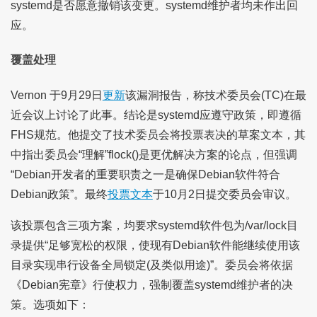
systemd是否愿意撤销该变更。systemd维护者均未作出回
应。
覆盖处理
Vernon 于9月29日
更新
该漏洞报告，称技术委员会(TC)在最
近会议上讨论了此事。结论是systemd应遵守政策，即遵循
FHS规范。他提交了技术委员会将投票表决的草案文本，其
中指出委员会“理解”flock()是更优解决方案的论点，但强调
“Debian开发者的重要职责之一是确保Debian软件符合
Debian政策”。最终
投票文本
于10月2日提交委员会审议。
该投票包含三项方案，均要求systemd软件包为/var/lock目
录提供“足够宽松的权限，使现有Debian软件能继续使用该
目录实现串行设备全局锁定(及类似用途)”。委员会将依据
《Debian宪章》行使权力，强制覆盖systemd维护者的决
策。选项如下：