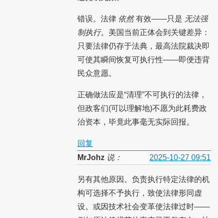
错误。法律
依然
有效——只是
无法强
制执行
。美国当前正体会到关键差异：
只要法律仍存于法典，最高法院裁决即
可使其瞬间恢复可执行性——即便违背
民众意愿。
正确做法应是“清理”不可执行的法律，
但政客们(可以理解地)不愿为此耗费政
治资本，毕竟此事毫无实际回报。
回复
MrJohz
说：
2025-10-27 09:51
另有其他原因。负责执行特定法律的机
构可选择不予执行，致使法律形同虚
设。或因技术社会变革使法律过时——