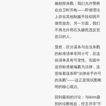
施怨恨杀戮；我们允许警察
在自卫时开枪——即便理论
上存在其他制服手段却因不
便而放弃。另一方面，我们
不再允许用石头砸死违反安
息日的人。
显然，区分谋杀与合法杀戮
的标准清单非同小可，且这
份清单具有可变性。实践中
这些标准被编纂为法律，这
意味着谋杀即“法律未予许可
的杀戮”——这正是我试图阐
明的核心观点。
回到最初的讨论：与ikiris最
初的论断相反，经文并非“不