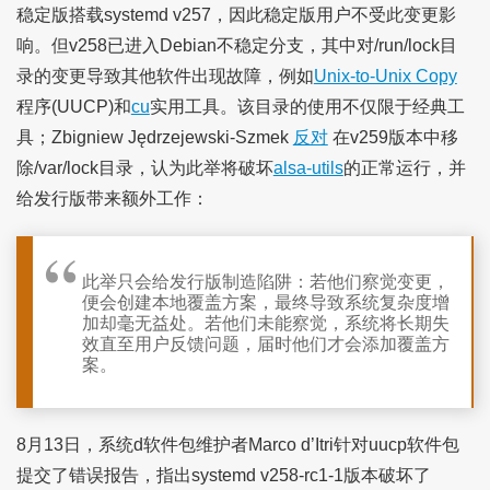
稳定版搭载systemd v257，因此稳定版用户不受此变更影
响。但v258已进入Debian不稳定分支，其中对/run/lock目
录的变更导致其他软件出现故障，例如
Unix-to-Unix Copy
程序(UUCP)和
cu
实用工具。该目录的使用不仅限于经典工
具；Zbigniew Jędrzejewski-Szmek
反对
在v259版本中移
除/var/lock目录，认为此举将破坏
alsa-utils
的正常运行，并
给发行版带来额外工作：
此举只会给发行版制造陷阱：若他们察觉变更，
便会创建本地覆盖方案，最终导致系统复杂度增
加却毫无益处。若他们未能察觉，系统将长期失
效直至用户反馈问题，届时他们才会添加覆盖方
案。
8月13日，系统d软件包维护者Marco d’Itri针对uucp软件包
提交了错误报告，指出systemd v258-rc1-1版本破坏了