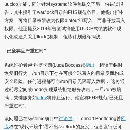
uucico功能，同时针对systemd软件包提交了另一份错误报
告，其中援引了/var/lock目录的FHS规范条目。他提出折中
方案：可将目录权限改为仅限dialout组写入，而非开放写入
权限。他还提及2014年曾尝试将使用UUCP式锁的软件现
代化改造为采用flock()机制，但该计划最终搁浅。
“已废弃且严重过时”
系统维护者卢卡·博卡西(Luca Boccassi)
指出
，相较于临时
恢复旧行为，/run目录下存在可供全球写入的目录反而构成
安全风险。任何进程都可向/run目录无限写入数据， 这将通
过耗尽空间或inode实现系统拒绝服务攻击；一旦/run被填
满，关键服务如
udev
将停止运行。他宣称FHS规范“已死且
严重过时”。
该问题已在systemd项目中
讨论过
； Lennart Poettering曾
回
应
称在“现代环境中”看不出/var/lock的意义，但各发行版可