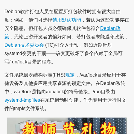
Debian软件打包人员在配置所打包软件时拥有很大自由
度；例如，他们可选择
禁用默认功能
，若认为这些功能存在
安全隐患。但打包人员必须确保其软件包符合
Debian政
策
，无论上游开发者的偏好如何。若打包者未能遵守政策，
Debian技术委员会
(TC)可介入干预，例如近期针对
systemd变更的干预——该变更破坏了多个依赖于全局可
写/run/lock目录的程序。
文件系统层次结构标准(FHS)
规定
，/var/lock目录应用于存
储设备及其他多应用共享资源的锁定文件。在Debian系统
中，/var/lock是指向/run/lock的符号链接。/run目录由
systemd-tmpfiles
在系统启动时创建，作为专用于运行时文
件的tmpfs文件系统。