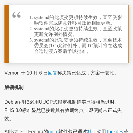
systemd的此项变更须持续生效，直至受影
响软件完成满意迁移且政策相应更新。
systemd的此项变更须持续生效，直至政策
更新允许例外情况。
systemd的此项变更须持续生效，直至技术
委员会(TC)允许例外，而TC预计将在达成
合适过渡方案后予以批准。
Vernon 于 10 月 6 日
回复
称决策已达成，方案一获胜。
解锁机制
Debian持续采用UUCP式锁定机制确实显得相当过时。
FHS 3.0标准显然已接近其有效期终点，即便尚未正式失
效。
相比之下，Fedora的
uucp
软件包已通过
补丁
改用
lockdev
替