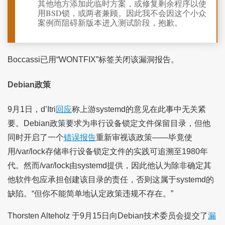
其他地方添加此临时方案，或修复剩余程序以使
用BSD锁，或两者兼顾。因此我不会因这个小众
案例而阻碍新版本进入测试阶段，抱歉。
Boccassi已用“WONTFIX”标签关闭该漏洞报告。
Debian政策
9月1日，d’Itri
回应
称上游systemd的意见在此事中无关紧
要。Debian政策要求为串行设备锁定文件保留目录，但他
同时开启了一个
错误报告
重新审视该政策——毕竟使
用/var/lock存储串行设备锁定文件的实践可追溯至1980年
代。然而/var/lock由systemd提供，因此他认为除非确定其
他软件包应承担创建该目录的责任，否则这属于systemd的
缺陷。“但你不能简单地认定政策违规不存在。”
Thorsten Alteholz 于9月15日向Debian技术委员会提交了
漏