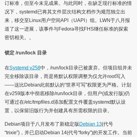
订标准，但至今未见成果。与此同时，在缺乏现行标准的情
况下，systemd已将其文件层次结构文档作为规范独立出
来，移交至Linux用户空间API（UAPI）组。LWN于八月报
道了这一进展，该事件与Fedora寻找FHS继任标准的探索
密切相关。。
锁定 /run/lock 目录
在
Systemd v258
中，/run/lock目录已被废弃。但项目组并未
完全移除该目录，而是将默认权限调整为仅允许root写入
——这比Debian此前默认的“世界可写”权限更为严格。计划
在v259版本中彻底移除/run/lock目录，但用户(或发行版)仍
可通过在/etc/tmpfiles.d添加配置文件覆盖systemd默认设
置，以保留旧版行为并创建具有所需权限的目录。
Debian项目于八月发布了新稳定版
Debian 13
(代号
“trixie”)，并已启动Debian 14(代号“forky”)的开发工作。当前