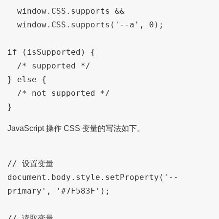
  window.CSS.supports &&

  window.CSS.supports('--a', 0);

if (isSupported) {

  /* supported */

} else {

  /* not supported */

JavaScript 操作 CSS 变量的写法如下。
// 设置变量

document.body.style.setProperty('--
primary', '#7F583F');

// 读取变量
