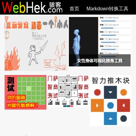
首页
Markdown转换工具
必观作品
SVG教程
SVG手册
关于
全部文章