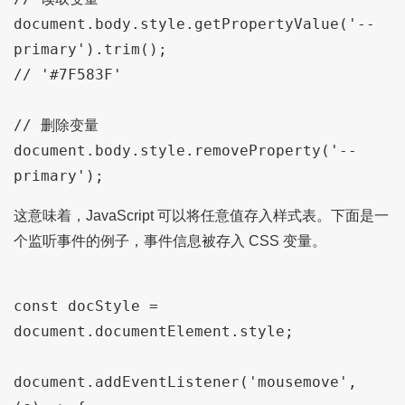
document.body.style.getPropertyValue('--
primary').trim();

// '#7F583F'

// 删除变量

document.body.style.removeProperty('--
这意味着，JavaScript 可以将任意值存入样式表。下面是一
个监听事件的例子，事件信息被存入 CSS 变量。
const docStyle = 
document.documentElement.style;

document.addEventListener('mousemove', 