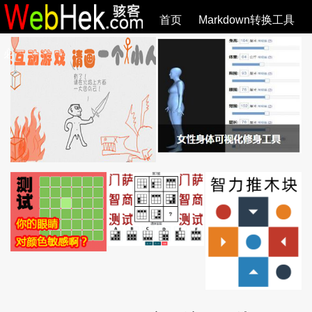
首页
Markdown转换工具
必观作品
SVG教程
SVG手册
关于
全部文章