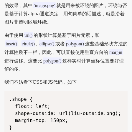
'image.png'
的效果，其中
就是用来被环绕的图片，环绕与否
是基于计算alpha通道决定，用句简单的话描述，就是沿着
图片非透明区域环绕。
url()
由于使用
的形状计算是基于图片元素，和
inset()
circle()
ellipse()
polygon()
,
,
或者
这些基础形状方法的
margin
计算性质不一样，因此，可以直接使用垂直方向的
polygon()
进行偏移。这要比
这样实时计算坐标位置要好理
解的多。
我们不妨看下CSS和JS代码，如下：
.shape {

  float: left;

  shape-outside: url(liu-outside.png);

  margin-top: 150px;

}