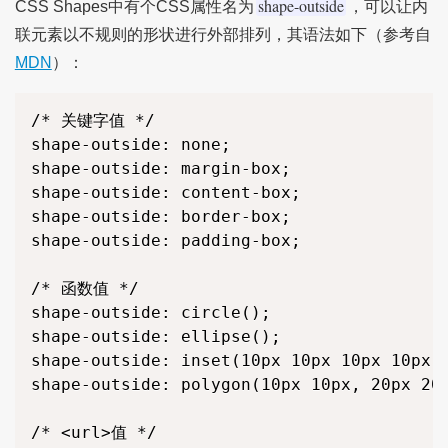
shape-outside
CSS Shapes中有个CSS属性名为
，可以让内
联元素以不规则的形状进行外部排列，其语法如下（参考自
MDN
）：
/* 关键字值 */

shape-outside: none;

shape-outside: margin-box;

shape-outside: content-box;

shape-outside: border-box;

shape-outside: padding-box;

/* 函数值 */

shape-outside: circle();

shape-outside: ellipse();

shape-outside: inset(10px 10px 10px 10px);
shape-outside: polygon(10px 10px, 20px 20p
/* <url>值 */
