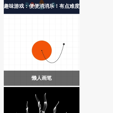
趣味游戏：便便消消乐！有点难度
懒人画笔