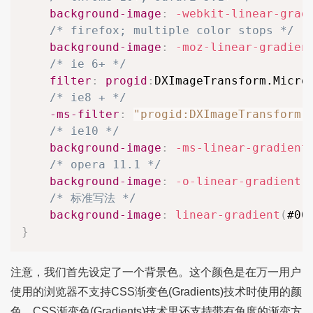
background-image
:
-webkit-linear-grad
/* firefox; multiple color stops */
background-image
:
-moz-linear-gradien
/* ie 6+ */
filter
:
progid
:
DXImageTransform.Micro
/* ie8 + */
-ms-filter
:
"progid:DXImageTransform.
/* ie10 */
background-image
:
-ms-linear-gradient
/* opera 11.1 */
background-image
:
-o-linear-gradient
(
/* 标准写法 */
background-image
:
linear-gradient
(
#06
}
注意，我们首先设定了一个背景色。这个颜色是在万一用户
使用的浏览器不支持CSS渐变色(Gradients)技术时使用的颜
色。CSS渐变色(Gradients)技术里还支持带有角度的渐变方