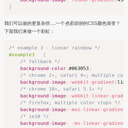
}
我们可以做的更复杂些….一个
色彩缤纷
的CSS颜色渐变？
下面我们来做一个彩虹：
/* example 3 - linear rainbow */
#example3
{
/* fallback */
background-color
:
#063053
;
/* chrome 2+, safari 4+; multiple col
background-image
:
-webkit-gradient
(
lin
/* chrome 10+, safari 5.1+ */
background-image
:
-webkit-linear-gradi
/* firefox; multiple color stops */
background-image
:
-moz-linear-gradient
/* ie10 */
background-image
:
-ms-linear-gradient