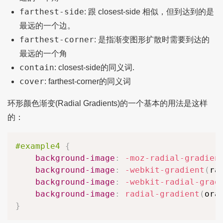
farthest-side
: 跟 closest-side 相似，但到达到的是
最远的一个边。
farthest-corner
: 是指渐变图形扩散时需要到达的
最远的一个角
contain
: closest-side的同义词.
cover
: farthest-corner的同义词
环形颜色渐变(Radial Gradients)的一个基本的用法是这样
的：
#example4
{
background-image
:
-moz-radial-gradien
background-image
:
-webkit-gradient
(
ra
background-image
:
-webkit-radial-grad
background-image
:
radial-gradient
(
ora
}