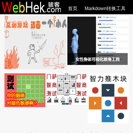
首页
Markdown转换工具
必观作品
SVG教程
SVG手册
关于
全部文章