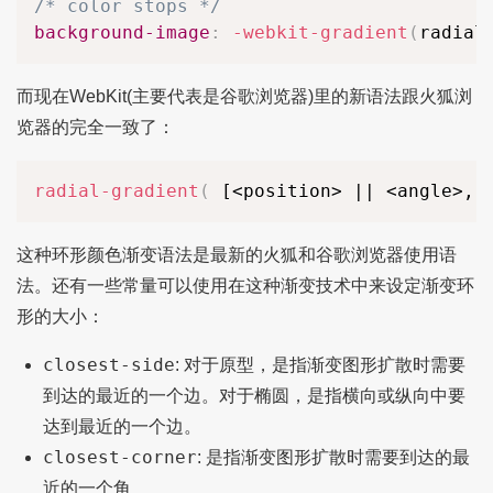
/* color stops */
background-image
:
-webkit-gradient
(
radial
而现在WebKit(主要代表是谷歌浏览器)里的新语法跟火狐浏
览器的完全一致了：
radial-gradient
(
 [<position> || <angle>,]
这种环形颜色渐变语法是最新的火狐和谷歌浏览器使用语
法。还有一些常量可以使用在这种渐变技术中来设定渐变环
形的大小：
closest-side
: 对于原型，是指渐变图形扩散时需要
到达的最近的一个边。对于椭圆，是指横向或纵向中要
达到最近的一个边。
closest-corner
: 是指渐变图形扩散时需要到达的最
近的一个角