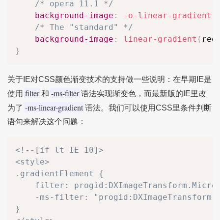
/* opera 11.1 */
background-image
:
-o-linear-gradient
(
/* The "standard" */
background-image
:
linear-gradient
(
red
}
关于IE对CSS颜色渐变技术的支持做一些说明：在早期IE是
filter
-ms-filter
使用
和
语法实现渐变色，而最新版的IE里改
-ms-linear-gradient
为了
语法。我们可以使用CSS里条件判断
语句来解决这个问题：
<!--[if lt IE 10]>

<style>

.gradientElement {

	filter: progid:DXImageTransform.Microsoft.gradient(startColorstr='#063053', endColorstr='#395873');

	-ms-filter: "progid:DXImageTransform.Microsoft.gradient(startColorstr='#063053', endColorstr='#395873')";

}
