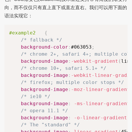
向，而不仅仅只有直上直下或直左直右。我们可以用下面的
语法实现它：
#example2
{
/* fallback */
background-color
:
#063053
;
/* chrome 2+, safari 4+; multiple col
background-image
:
-webkit-gradient
(
lin
/* chrome 10+, safari 5.1+ */
background-image
:
-webkit-linear-gradi
/* firefox; multiple color stops */
background-image
:
-moz-linear-gradient
/* ie10 */
background-image
:
-ms-linear-gradient
/* opera 11.1 */
background-image
:
-o-linear-gradient
(
/* The "standard" */
background-image
:
linear-gradient
(
45d