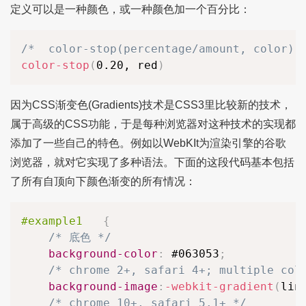
定义可以是一种颜色，或一种颜色加一个百分比：
/*  color-stop(percentage/amount, color) 
color-stop
(
0.20, red
)
因为CSS渐变色(Gradients)技术是CSS3里比较新的技术，
属于高级的CSS功能，于是每种浏览器对这种技术的实现都
添加了一些自己的特色。例如以WebKIt为渲染引擎的谷歌
浏览器，就对它实现了多种语法。下面的这段代码基本包括
了所有自顶向下颜色渐变的所有情况：
#example1
{
/* 底色 */
background-color
:
 #063053
;
/* chrome 2+, safari 4+; multiple col
background-image
:
-webkit-gradient
(
lin
/* chrome 10+, safari 5.1+ */