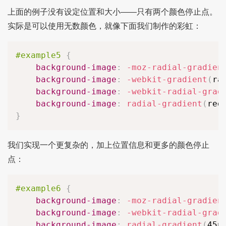
上面的例子没有设定位置和大小——只有两个颜色停止点。
实际是可以使用无数颜色，就像下面我们制作的彩虹：
#example5
{
background-image
:
-moz-radial-gradien
background-image
:
-webkit-gradient
(
ra
background-image
:
-webkit-radial-grad
background-image
:
radial-gradient
(
red
}
我们实现一个更复杂的，加上位置信息和更多的颜色停止
点：
#example6
{
background-image
:
-moz-radial-gradien
background-image
:
-webkit-radial-grad
background-image
:
radial-gradient
(
45p