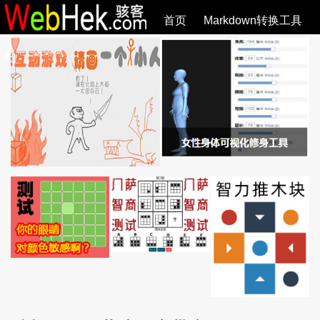
首页
Markdown转换工具
必观作品
SVG教程
SVG手册
关于
全部文章