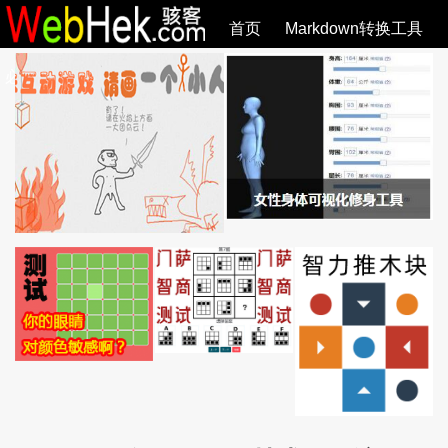
首页
Markdown转换工具
必观作品
SVG教程
SVG手册
关于
全部文章