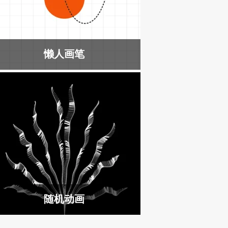
懒人画笔
随机动画