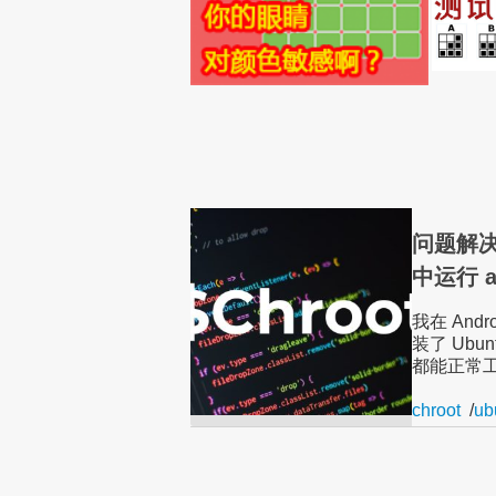
问题解决：
中运行 ap
我在 Andr
装了 Ubu
都能正常工
chroot
/
ub