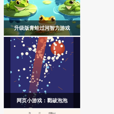
升级版青蛙过河智力游戏
网页小游戏：戳破泡泡