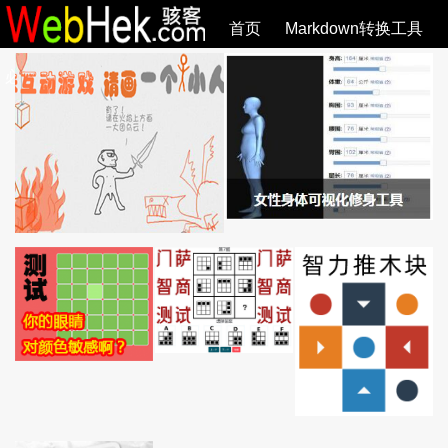
首页
Markdown转换工具
必观作品
SVG教程
SVG手册
关于
全部文章