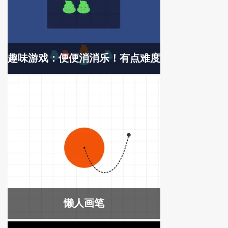
趣味游戏：便便消消乐！有点难度
懒人画笔