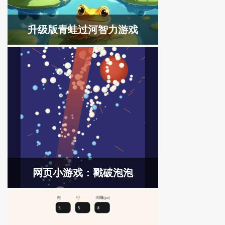
升级版青蛙过河智力游戏
网页小游戏：戳破泡泡