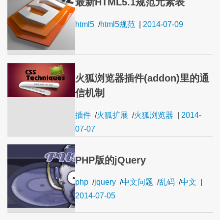
最新HTML5.1规范元素表
html5
/
html5规范
|
2014-07-09
火狐浏览器插件(addon)里的通
信机制
插件
/
火狐扩展
/
火狐浏览器
|
2014-
07-07
PHP版的jQuery
php
/
jquery
/
中文问题
/
乱码
/
中文
|
2014-07-05