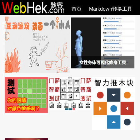
首页
Markdown转换工具
必观作品
SVG教程
SVG手册
关于
全部文章