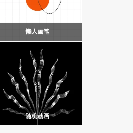
懒人画笔
随机动画