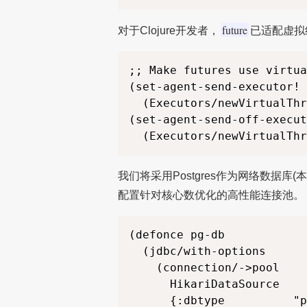
future
对于Clojure开发者，
已适配虚拟
;; Make futures use virtua
(set-agent-send-executor!

  (Executors/newVirtualThr
(set-agent-send-off-execut
我们将采用Postgres作为网络数据库(本
配置针对核心数优化的高性能连接池。
(defonce pg-db

  (jdbc/with-options

    (connection/->pool

      HikariDataSource

      {:dbtype          "p