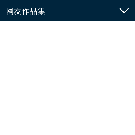
网友作品集
请画一个小人
测一测你的眼睛对色差的敏感
门萨智商测试
女性身体可视化修身工具