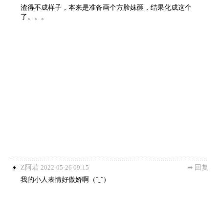
渣得不成样子，本来是准备画个方脸妹砸，结果化成这个
了。。。
Z阿若
2022-05-26 09:15
回复
我的小人表情好傲娇啊（ˇˍˇ）