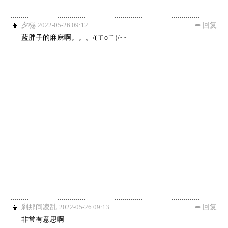
夕樾
2022-05-26 09:12
回复
蓝胖子的麻麻啊。。。/(ㄒoㄒ)/~~
刹那间凌乱
2022-05-26 09:13
回复
非常有意思啊