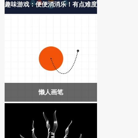
趣味游戏：便便消消乐！有点难度
懒人画笔