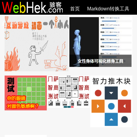
首页
Markdown转换工具
必观作品
SVG教程
SVG手册
关于
全部文章