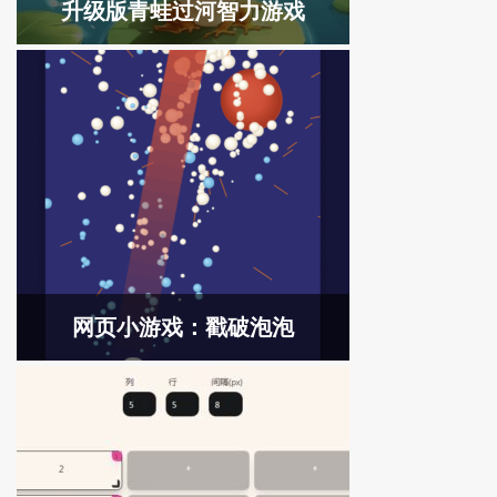
升级版青蛙过河智力游戏
网页小游戏：戳破泡泡