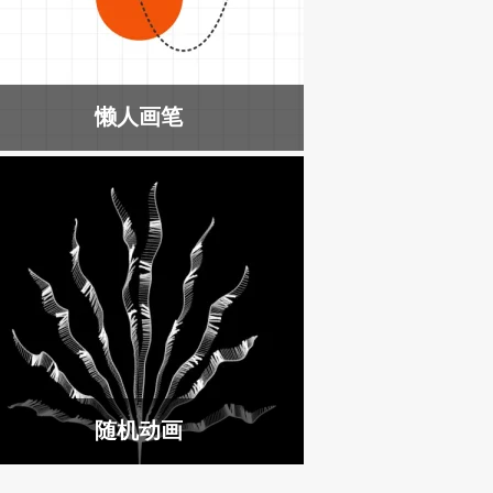
懒人画笔
随机动画