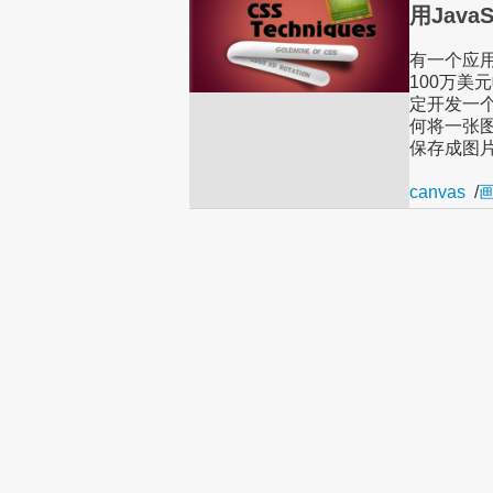
用Java
有一个应用现
100万美
定开发一个
何将一张图
保存成图
canvas
/