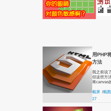
用PHP
方法
我之前说了
但这些方
将canv
截屏
/
截图
27