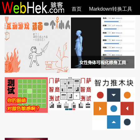
首页
Markdown转换工具
必观作品
SVG教程
SVG手册
关于
全部文章