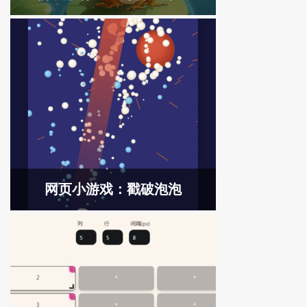
网页小游戏：戳破泡泡