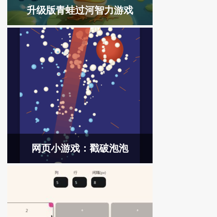
升级版青蛙过河智力游戏
网页小游戏：戳破泡泡