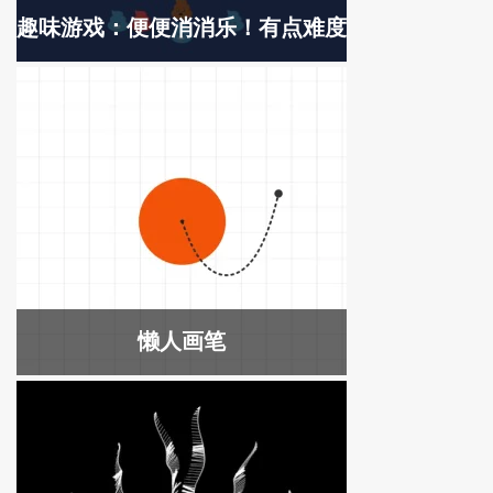
趣味游戏：便便消消乐！有点难度
懒人画笔