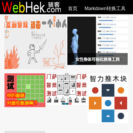
首页
Markdown转换工具
必观作品
SVG教程
SVG手册
关于
全部文章