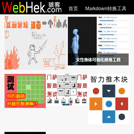
首页
Markdown转换工具
必观作品
SVG教程
SVG手册
关于
全部文章