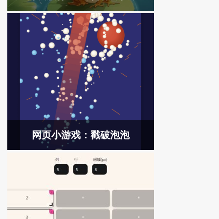
网页小游戏：戳破泡泡