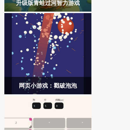
升级版青蛙过河智力游戏
网页小游戏：戳破泡泡