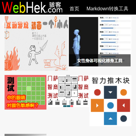
首页
Markdown转换工具
必观作品
SVG教程
SVG手册
关于
全部文章