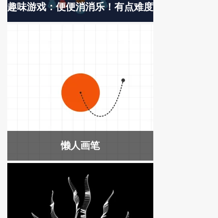
趣味游戏：便便消消乐！有点难度
懒人画笔