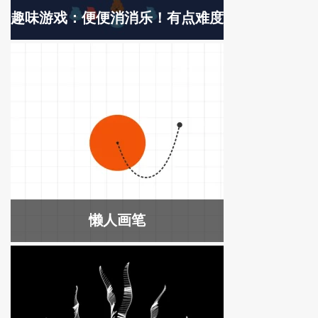
趣味游戏：便便消消乐！有点难度
懒人画笔