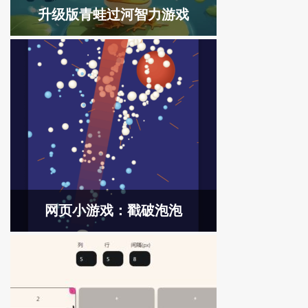
升级版青蛙过河智力游戏
网页小游戏：戳破泡泡