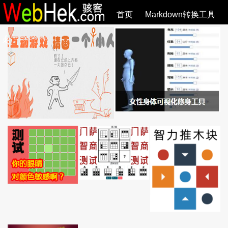
首页
Markdown转换工具
必观作品
SVG教程
SVG手册
关于
全部文章