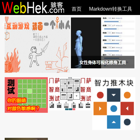
首页
Markdown转换工具
必观作品
SVG教程
SVG手册
关于
全部文章