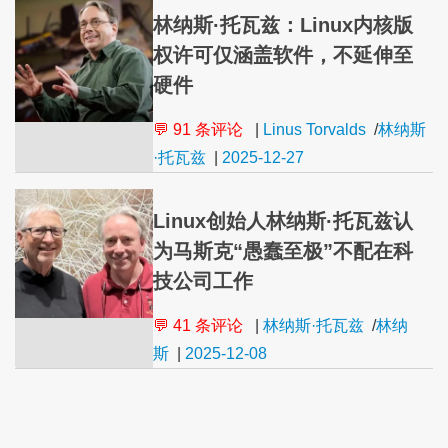
林纳斯·托瓦兹：Linux内核版
权许可仅涵盖软件，不延伸至
硬件
💬 91 条评论
|
Linus Torvalds
/
林纳斯
·托瓦兹
|
2025-12-27
Linux创始人林纳斯·托瓦兹认
为马斯克“愚蠢至极”不配在科
技公司工作
💬 41 条评论
|
林纳斯·托瓦兹
/
林纳
斯
|
2025-12-08