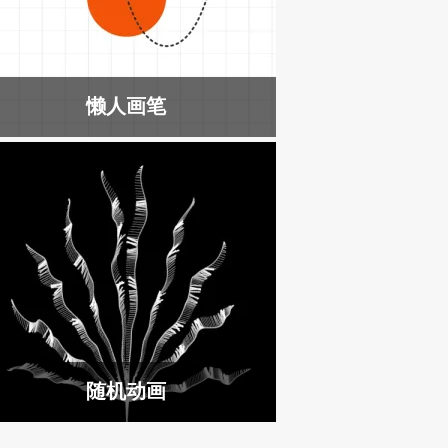
懒人画笔
随机动画