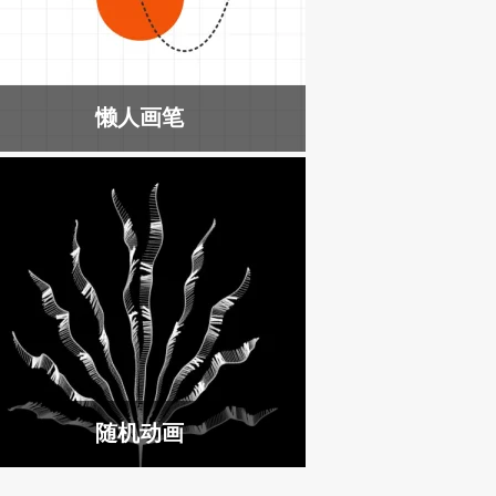
懒人画笔
随机动画