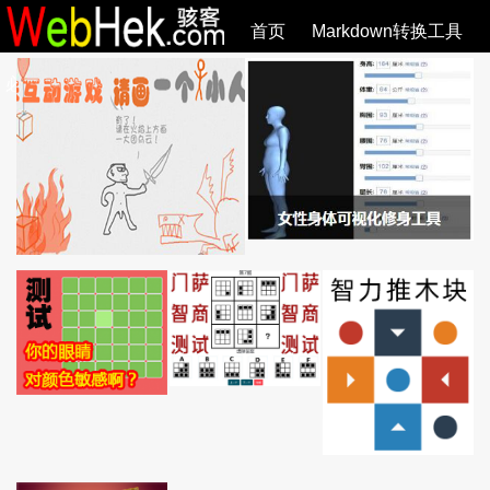
首页
Markdown转换工具
必观作品
SVG教程
SVG手册
关于
全部文章