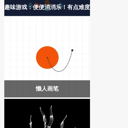
趣味游戏：便便消消乐！有点难度
懒人画笔