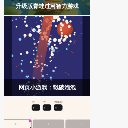
升级版青蛙过河智力游戏
网页小游戏：戳破泡泡