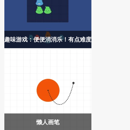
趣味游戏：便便消消乐！有点难度
懒人画笔