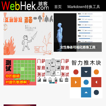
首页
Markdown转换工具
必观作品
SVG教程
SVG手册
关于
全部文章