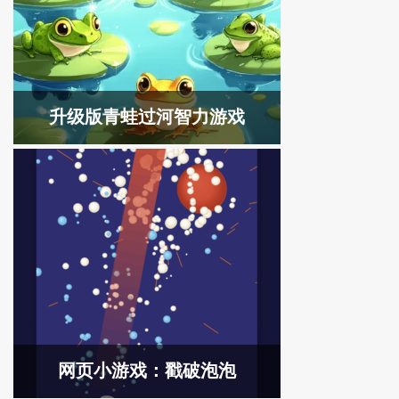
升级版青蛙过河智力游戏
网页小游戏：戳破泡泡