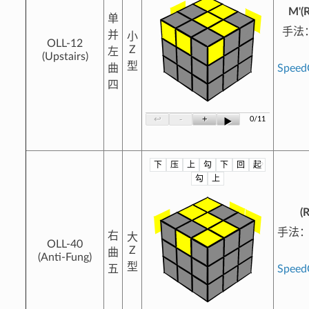
M'(R
单
手法
并
小
OLL-12
Z
左
(Upstairs)
型
曲
Spee
四
-
+
↩
0/11
▶
下
压
上
勾
下
回
起
?
勾
上
(
手法
右
大
OLL-40
Z
曲
(Anti-Fung)
型
五
Spee