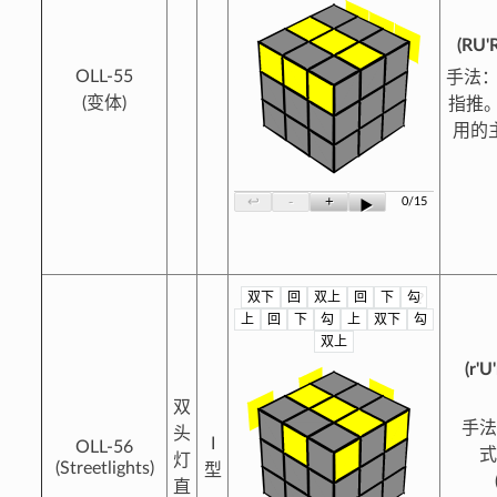
(RU'
OLL-55
手法
(变体)
指推
用的
-
+
↩
0/15
▶
双下
回
双上
回
下
勾
?
上
回
下
勾
上
双下
勾
双上
(r'U
双
手
头
I
OLL-56
式：
灯
(Streetlights)
型
直