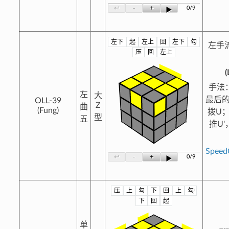
-
+
↩
0/9
▶
左下
起
左上
回
左下
勾
?
左手流
压
回
左上
(
手法
左
大
最后的
OLL-39
Z
曲
(Fung)
拨U
型
五
推U
Spee
-
+
↩
0/9
▶
压
上
勾
下
回
上
勾
?
下
回
起
单