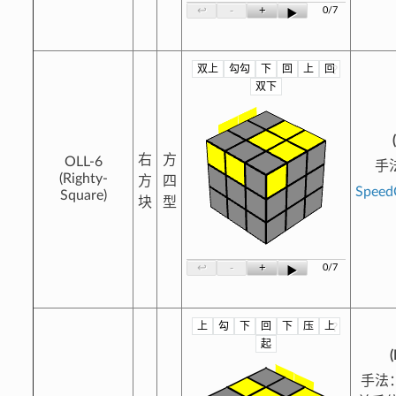
-
+
↩
0/7
▶
双上
勾勾
下
回
上
回
?
双下
右
方
OLL-6
手
(Righty-
方
四
Spee
Square)
块
型
-
+
↩
0/7
▶
上
勾
下
回
下
压
上
?
起
(
手法