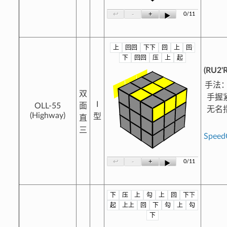
-
+
↩
0/11
▶
上
回回
下下
回
上
回
?
下
回回
压
上
起
(RU2'R
手法：
双
手握
I
OLL-55
面
无名
(Highway)
型
直
三
Spee
-
+
↩
0/11
▶
下
压
上
勾
上
回
下下
?
起
上上
回
下
勾
上
勾
下