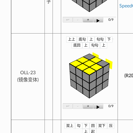
字
Spee
-
+
↩
0/9
▶
上上
底勾
上
勾勾
下
?
底回
上
勾勾
上
OLL-23
(R2
(镜像变体)
-
+
↩
0/9
▶
双上
勾
下
回
双下
压
?
上
起