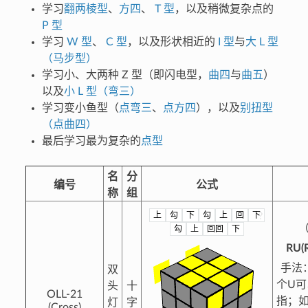
学习
翻两棱型
、
方四
、
T 型
，以及稍微复杂点的
P 型
学习
W 型
、
C 型
，以及形状相近的
I 型
与
大 L 型
（马步型）
学习小、大两种 Z 型（即闪电型，
曲四
与
曲五
）
以及
小 L 型（弯三）
学习变小鱼型（
点弯三
、
点方四
），以及
别扭型
（点曲四）
最后学习最为复杂的
点型
名
分
编号
公式
称
组
上
勾
下
勾
上
回
下
?
（
勾
上
回回
下
RU(R
手法
双
个U
头
十
OLL-21
指；
灯
字
(Cross)