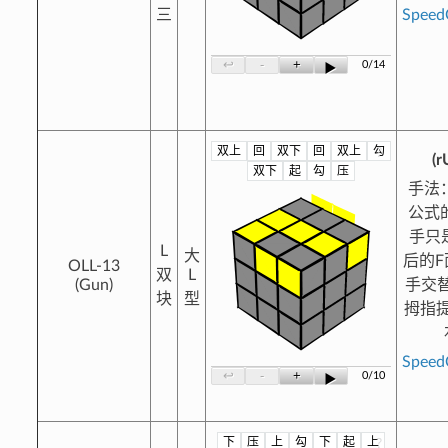
三
Spee
-
+
↩
0/14
▶
双上
回
双下
回
双上
勾
?
(r
双下
起
勾
压
手法
公式
手只
L
大
后的F
OLL-13
双
L
(Gun)
手交
块
型
拇指提
Spee
-
+
↩
0/10
▶
下
压
上
勾
下
起
上
?