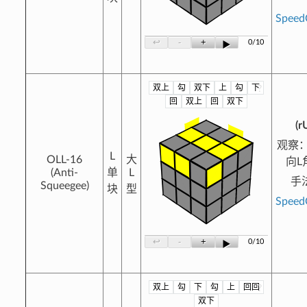
Spee
-
+
↩
0/10
▶
双上
勾
双下
上
勾
下
?
回
双上
回
双下
(r
观察
L
OLL-16
大
向L
(Anti-
单
L
手
Squeegee)
块
型
Spee
-
+
↩
0/10
▶
双上
勾
下
勾
上
回回
?
双下