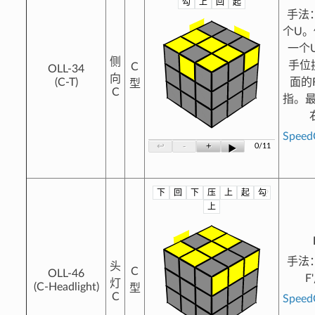
勾
上
回
起
手法
个U
一个
侧
手位
C
OLL-34
向
(C-T)
面的
型
C
指。最
Spee
-
+
↩
0/11
▶
下
回
下
压
上
起
勾
?
上
手法
头
C
OLL-46
F
灯
(C-Headlight)
型
C
Spee