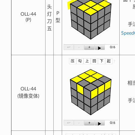
头
P
OLL-44
灯
(P)
型
刀
手
五
Spee
-
+
↩
0/6
▶
压
勾
上
回
下
起
?
相当
OLL-44
(镜像变体)
手
-
+
↩
0/6
▶