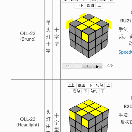
?
下下
回回
上
（
RU2'(
单
手法
头
十
OLL-22
成。或
灯
字
(Bruno)
十
型
字
Spee
-
+
↩
0/9
▶
上上
底回
下
勾勾
上
?
底勾
下
勾勾
下
（
R2D
头
手法
十
OLL-23
灯
反拨
字
(Headlight)
由
型