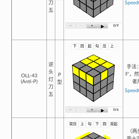
刀
Spee
五
-
+
↩
0/9
▶
下
回
起
勾
压
上
?
逆
手法
头
F'，
P
OLL-43
灯
(Anti-P)
者
型
刀
Spee
五
-
+
↩
0/6
▶
双压
上
勾
下
回
双起
?
（两
面十