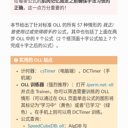
在每条公式的
肌肉记忆固定之前确保手法习惯的
正确
，这一点万分重要的！
本节给出了针对标准 OLL 的所有 57 种情形的
我正/
曾使用过或觉得顺手的
公式，其中也包括了上面在两
步 OLL 中的 9 个公式（2 个搭顶面十字公式加上 7 个
完成十字之后的公式）。
实用的 OLL 站点
计时器：
csTimer
（电脑端），DCTimer（手
机端）
OLL 训练器
（强烈推荐）：打开
Jperm.net: oll
并点击 Trainer。你可以筛选需要训练的 OLL
情形（可以通过在 OLL 页面单击公式的图形将
其标记为”学习中“（黄色）或者”已学习“（绿
色）。在手机上则可以用 DCTimer 训练。
公式查询：
SpeedCubeDB: oll
：AlgDB 与