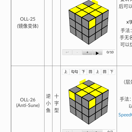
后可以
OLL-25
x'
(镜像变体)
手法
手无名
可以
-
+
↩
0/10
▶
上
勾勾
下
回
上
回
下
?
（层
逆
十
手法
OLL-26
小
字
(Anti-Sune)
鱼
型
Spee