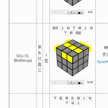
-
+
↩
0/8
▶
双压
上
勾
下
回
上
勾
?
下
回
双起
单
f(
头
手
I
OLL-51
灯
(Bottlecap)
型
Spee
直
三
-
+
↩
0/10
▶
下
起
回
压
回
上
勾
?
下
勾
上