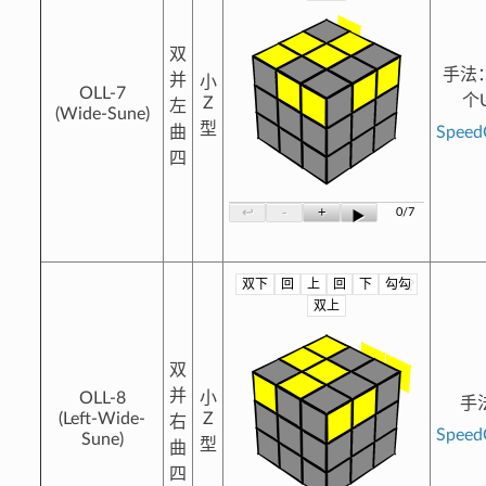
双
手法
并
小
OLL-7
个
Z
左
(Wide-Sune)
型
曲
Spee
四
-
+
↩
0/7
▶
双下
回
上
回
下
勾勾
?
双上
双
并
OLL-8
小
手
(Left-Wide-
Z
右
Spee
Sune)
型
曲
四