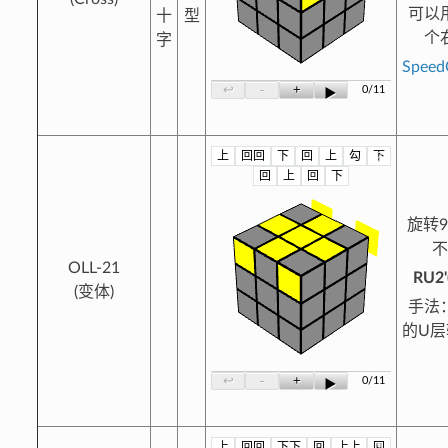
可以
十
型
个
字
Spee
-
+
↩
0/11
▶
上
回回
下
回
上
勾
下
?
回
上
回
下
旋转
OLL-21
RU2'
(变体)
手法
的U
-
+
↩
0/11
▶
上
回回
下下
回
上上
回