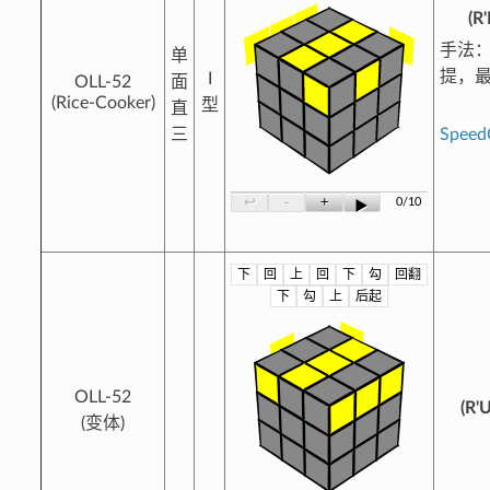
(R
手法：
单
提，
I
OLL-52
面
(Rice-Cooker)
型
直
三
Spee
-
+
↩
0/10
▶
下
回
上
回
下
勾
回翻
?
下
勾
上
后起
OLL-52
(R'
(变体)