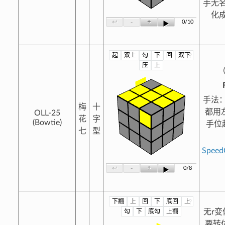
手无名
化成
-
+
↩
0/10
▶
起
双上
勾
下
回
双下
?
压
上
（
手法：
梅
十
都用
OLL-25
花
字
(Bowtie)
手位
七
型
Spee
-
+
↩
0/8
▶
下翻
上
回
下
底回
上
?
勾
下
底勾
上翻
无r
要转