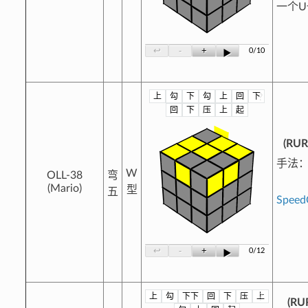
一个
-
+
↩
0/10
▶
上
勾
下
勾
上
回
下
?
回
下
压
上
起
(RUR'
手法：
W
OLL-38
弯
(Mario)
型
五
Spee
-
+
↩
0/12
▶
上
勾
下下
回
下
压
上
?
(RUR