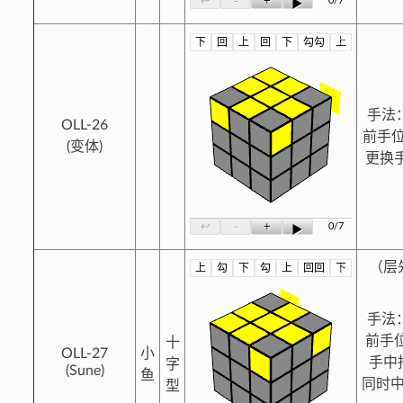
-
+
↩
0/7
▶
下
回
上
回
下
勾勾
上
?
手法
OLL-26
前手
(变体)
更换手
-
+
↩
0/7
▶
（层
上
勾
下
勾
上
回回
下
?
手法
前手
十
OLL-27
小
手中
字
(Sune)
鱼
同时中
型