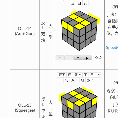
压
回
起
(R'
手法：
食指
反
大
右手
L
OLL-14
L
(Anti-Gun)
位。之
双
型
块
Spee
-
+
↩
0/10
▶
双下
回
双上
下
回
上
?
勾
双下
勾
双上
(r
观察
向L
反
大
L
手
OLL-15
L
(Squeegee)
单
R'U
型
块