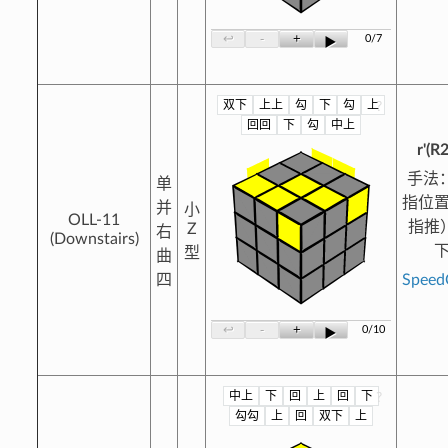
-
+
↩
0/7
▶
双下
上上
勾
下
勾
上
?
回回
下
勾
中上
r'(R
手法
单
指位
并
小
OLL-11
指推
Z
右
(Downstairs)
型
曲
四
Spee
-
+
↩
0/10
▶
中上
下
回
上
回
下
?
勾勾
上
回
双下
上