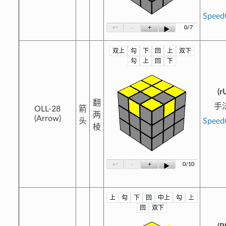
Spee
-
+
↩
0/7
▶
双上
勾
下
回
上
双下
?
勾
上
回
下
(r
翻
手
OLL-28
箭
两
(Arrow)
头
Spee
棱
-
+
↩
0/10
▶
上
勾
下
回
中上
勾
上
?
回
双下