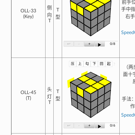
前手
侧
手中指
T
OLL-33
向
(Key)
右
型
T
Spee
-
+
↩
0/8
▶
压
上
勾
下
回
起
?
（两
面十
头
T
OLL-45
灯
(T)
型
手法
T
Spee
-
+
↩
0/6
▶