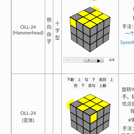
（
侧
十
手法
OLL-24
向
字
(Hammerhead)
一个
由
型
字
Spee
-
+
↩
0/8
▶
下翻
上
勾
下
底回
上
?
回
下
底勾
上翻
旋转
手。
优点
OLL-24
x'
(变体)
手法