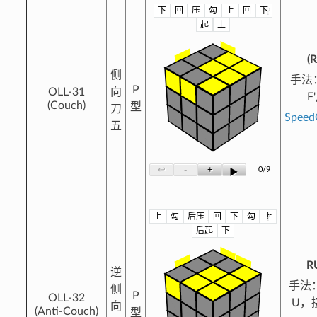
下
回
压
勾
上
回
下
?
起
上
(R
侧
手法
P
OLL-31
向
F
(Couch)
型
刀
Spee
五
-
+
↩
0/9
▶
上
勾
后压
回
下
勾
上
?
后起
下
RU
逆
手法
侧
P
OLL-32
U，
向
(Anti-Couch)
型