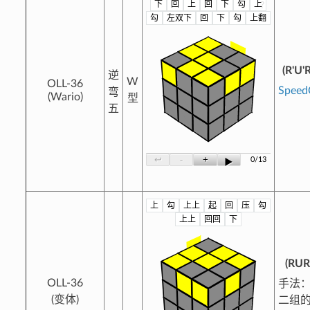
下
回
上
回
下
勾
上
?
勾
左双下
回
下
勾
上翻
(R'U'
逆
W
OLL-36
Spee
弯
(Wario)
型
五
-
+
↩
0/13
▶
上
勾
上上
起
回
压
勾
?
上上
回回
下
(RUR
OLL-36
手法：
(变体)
二组