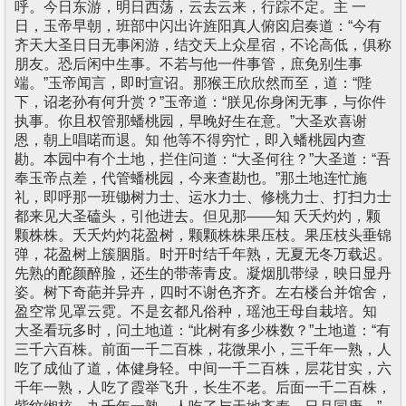
呼。今日东游，明日西荡，云去云来，行踪不定。主 一
日，玉帝早朝，班部中闪出许旌阳真人俯囟启奏道：“今有
齐天大圣日日无事闲游，结交天上众星宿，不论高低，俱称
朋友。恐后闲中生事。不若与他一件事管，庶免别生事
端。”玉帝闻言，即时宣诏。那猴王欣欣然而至，道：“陛
下，诏老孙有何升赏？”玉帝道：“朕见你身闲无事，与你件
执事。你且权管那蟠桃园，早晚好生在意。”大圣欢喜谢
恩，朝上唱喏而退。知 他等不得穷忙，即入蟠桃园内查
勘。本园中有个土地，拦住问道：“大圣何往？”大圣道：“吾
奉玉帝点差，代管蟠桃园，今来查勘也。”那土地连忙施
礼，即呼那一班锄树力士、运水力士、修桃力士、打扫力士
都来见大圣磕头，引他进去。但见那——知 夭夭灼灼，颗
颗株株。夭夭灼灼花盈树，颗颗株株果压枝。果压枝头垂锦
弹，花盈树上簇胭脂。时开时结千年熟，无夏无冬万载迟。
先熟的酡颜醉脸，还生的带蒂青皮。凝烟肌带绿，映日显丹
姿。树下奇葩并异卉，四时不谢色齐齐。左右楼台并馆舍，
盈空常见罩云霓。不是玄都凡俗种，瑶池王母自栽培。知
大圣看玩多时，问土地道：“此树有多少株数？”土地道：“有
三千六百株。前面一千二百株，花微果小，三千年一熟，人
吃了成仙了道，体健身轻。中间一千二百株，层花甘实，六
千年一熟，人吃了霞举飞升，长生不老。后面一千二百株，