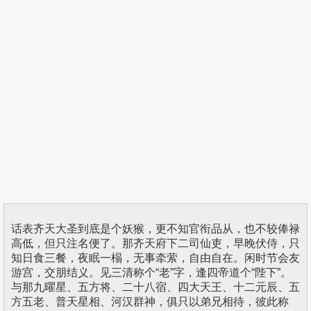
话表齐天大圣到底是个妖猴，更不知官衔品从，也不较俸禄
高低，但只注名便了。那齐天府下二司仙吏，早晚伏侍，只
知日食三餐，夜眠一榻，无事牵萦，自由自在。闲时节会友
游宫，交朋结义。见三清称个“老”字，逢四帝道个“陛下”。
与那九曜星、五方将、二十八宿、四大天王、十二元辰、五
方五老、普天星相、河汉群神，俱只以弟兄相待，彼此称